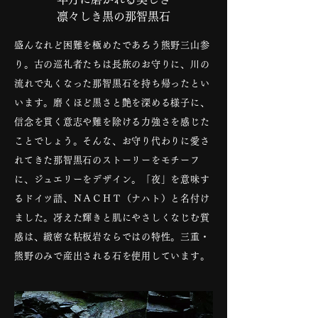
凛々しき黒の那智黒石
盛んなれど困難を極めたであろう熊野三山参
り。古の巡礼者たちは長旅のお守りに、川の
流れで丸くなった那智黒石を持ち帰ったとい
います。磨くほど黒さと艶を深める様子に、
信念を貫く意志や難を除ける力強さを感じた
ことでしょう。そんな、お守り代わりに愛さ
れてきた那智黒石のストーリーをモチーフ
に、ジュエリーをデザイン。「夜」を意味す
るドイツ語、ＮＡＣＨＴ（ナハト）と名付け
ました。冴えた輝きと肌にやさしくなじむ質
感は、緻密な粘板岩ならではの特性。三重・
熊野のみで産出される石を使用しています。